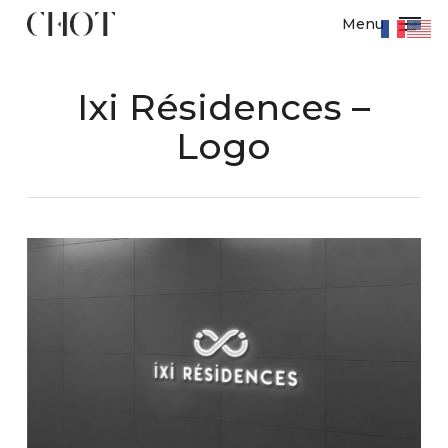
Skip
Menu
to
Close
main
Menu
content
Ixi Résidences –
Logo