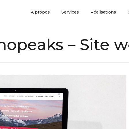
À propos
Services
Réalisations
nopeaks – Site 