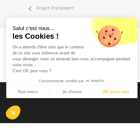
Projet Précédent
Salut c'est nous...
les Cookies !
On a attendu d'être sûrs que le contenu
de ce site vous intéresse avant de
vous déranger, mais on aimerait bien vous accompagner pendant
votre visite...
C'est OK pour vous ?
Consentements certifiés par
Non merci
Je choisis
OK pour moi
Plateforme de Gestion du Consentement : Personnalisez vos Optio
Axeptio consent
Notre plateforme vous permet d'adapter et de gérer vos paramètres 