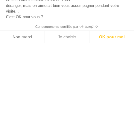
déranger, mais on aimerait bien vous accompagner pendant votre
visite...
C'est OK pour vous ?
Consentements certifiés par
Non merci
Je choisis
OK pour moi
Plateforme de Gestion du Consentement : Personnalisez vos Options
Axeptio consent
Notre plateforme vous permet d'adapter et de gérer vos paramètres de 
Site web
Comment rédiger un cahier des
charges béton pour la création de
votre site internet ?
Comment
rédiger