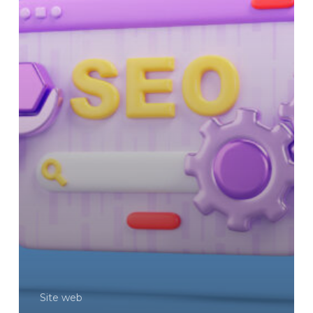
beau
ET
bien
référencé
Site web