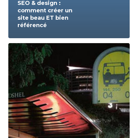
SEO & design :
comment créer un
site beau ET bien
référencé
Créer
son
univers
de
marque
:
étapes
et
conseils
pour
se
différencier